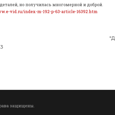
деталей, но получилась многомерной и доброй.
ww.e-vid.ru/index-m-192-p-63-article-16392.htm
"Д
13
права защищены.