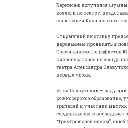
Вернисаж получился шумный 
коллеги по театру, представ
спектаклей Качаловского теа
Открывший выставку председ
дарованием проникать в подс
Союза кинематографистов Юр
кинооператоров не всегда вс
театра Александра Славутско
первые уроки.
Илья Славутский — ведущий а
режиссерское образование, 
зрителей и участник многих
созданные им в последние г
“Трехгрошовой оперы”, влюб