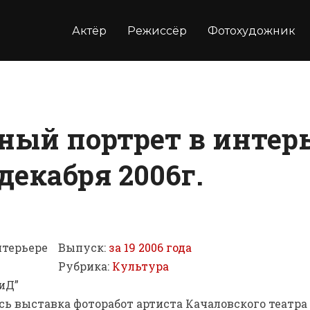
Актёр
Режиссёр
Фотохудожник
ный портрет в интерь
 декабря 2006г.
Выпуск:
за 19 2006 года
Рубрика:
Культура
иД”
сь выставка фоторабот артиста Качаловского театра