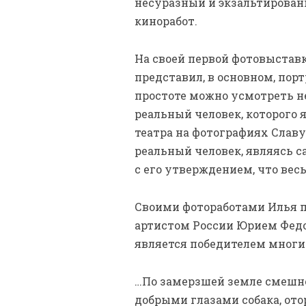
несуразный и экзальтированн
киноработ.
На своей первой фотовыставк
представил, в основном, пор
простоте можно усмотреть не
реальный человек, которого
театра на фотографиях Слав
реальный человек, являясь с
с его утверждением, что весь
Своими фотоработами Илья 
артистом России Юрием Федо
является победителем мног
…По замерзшей земле смешно
добрыми глазами собака, ото