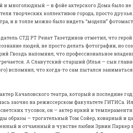
и многолюдный — в фойе актерского Дома было не
ители творческих коллективов города, просто друзья
тра, и в толпе можно было видеть “модели” фотомаст
атель СТД РТ Ренат Тазетдинов отметил, что геро
ознание людей, не просто делать фотографии, но со
ий Гвоздь напомнил, что профессиональное владен
тречается. А Славутский-старший (Илья — сын главн
го) вспомнил, что когда-то сам пытался заниматьс
ктер Качаловского театра, который в последние го
учась заочно на режиссерском факультете ГИТИСа. 
 светских тусовок, он — актер яркий и темперамен
оды образы — трогательный Том Сойер, коварный и 
ленный и отчаянный в чувстве любви Эрвин Паркер 