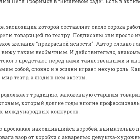
ый Петя Трофимов в “Вишневом саде”. Есть в актив
е, экспозиция которой составляет около сорока рабо
треты товарищей по театру. Подписаны они просто и
кое желание “прекрасной ясности”. Автор словно го
 я вижу таким необычным. И действительно, знаком
утского предстают перед нами таинственными и ин
амим собой, словно и в жизни играет некую роль. К
 мир театр, а люди в нем актеры.
продолжает традицию, заложенную старшим товари
товым, который долгие годы вполне профессиональ
их международных конкурсов.
 проскакал нахохлившийся воробей, внимательно п
рвала взор от коробки с акварелью девушка-художн