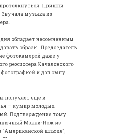
 протолкнуться. Пришли
. Звучала музыка из
ера.
й дня обладает несомненным
здавать образы. Председатель
ие фотокамерой даже у
ого режиссера Качаловского
я фотографией и дал сыну
ды получает еще и
Илья — кумир молодых
тный. Подтверждение тому
циничный Мэкки-Нож из
в “Американской шлюхе”,