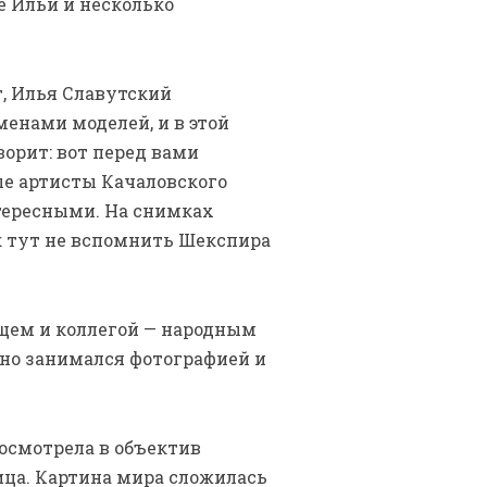
е Ильи и несколько
т, Илья Славутский
менами моделей, и в этой
ворит: вот перед вами
ые артисты Качаловского
тересными. На снимках
ак тут не вспомнить Шекспира
щем и коллегой — народным
но занимался фотографией и
осмотрела в объектив
ица. Картина мира сложилась