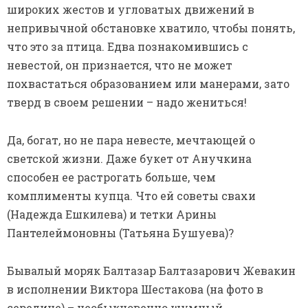
широких жестов и угловатых движений в
непривычной обстановке хватило, чтобы понять,
что это за птица. Едва познакомившись с
невестой, он признается, что не может
похвастаться образованием или манерами, зато
тверд в своем решении – надо жениться!
Да, богат, но не пара невесте, мечтающей о
светской жизни. Даже букет от Анучкина
способен ее растрогать больше, чем
комплименты купца. Что ей советы свахи
(Надежда Ешкилева) и тетки Арины
Пантелеймоновны (Татьяна Бушуева)?
Бывалый моряк Балтазар Балтазарович Жевакин
в исполнении Виктора Шестакова (на фото в
середине) – необыкновенно шумный,