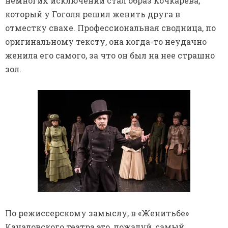
немногих исключений стал образ Кочкарева,
который у Гоголя решил женить друга в
отместку свахе. Профессиональная сводница, по
оригинальному тексту, она когда-то неудачно
женила его самого, за что он был на нее страшно
зол.
По режиссерскому замыслу, в «Женитьбе»
Качаловского театра это, пожалуй, самый