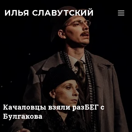
ИЛЬЯ СЛАВУТСКИЙ
TOGG
Качаловцы взяли разБЕГ с
Булгакова