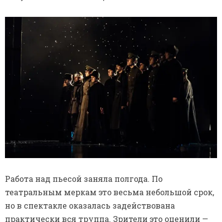
Работа над пьесой заняла полгода. По
театральным меркам это весьма небольшой срок,
но в спектакле оказалась задействована
практически вся труппа. Зрители это оценили —