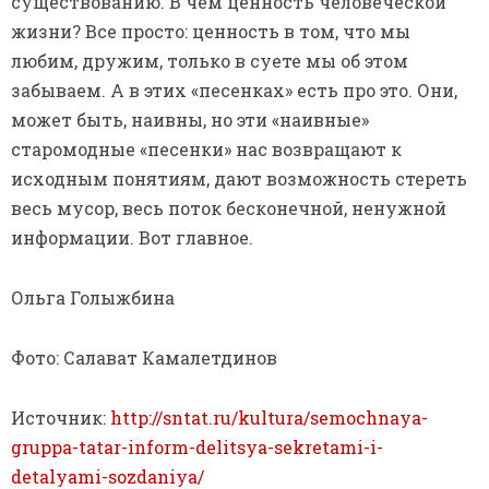
"Когда зажгутся фонари"
СЛЕДУЮЩАЯ →
Нездешний вечер