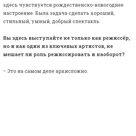
здесь чувствуется рождественско-новогоднее
настроение. Была задача сделать хороший,
стильный, умный, добрый спектакль.
Вы здесь выступайте не только как режиссёр,
но и как один из ключевых артистов, не
мешает ли роль режиссировать и наоборот?
– Это на самом деле архисложно.
Во время репетиции концерта вы часто
поправляли артистов, показывали им, как
лучше воплотить идею. Не страшно, что вам
некому подсказать, как лучше?