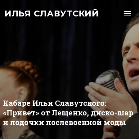
ИЛЬЯ СЛАВУТСКИЙ
TOGG
Кабаре Ильи Славутского:
«Привет» от Лещенко, диско-шар
и лодочки послевоенной моды