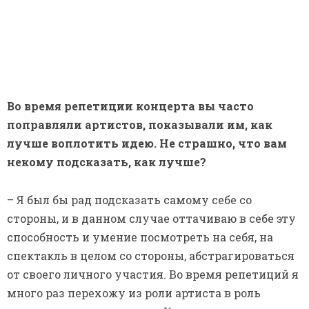
– Я был бы рад подсказать самому себе со
стороны, и в данном случае оттачиваю в себе эту
способность и умение посмотреть на себя, на
спектакль в целом со стороны, абстрагироваться
от своего личного участия. Во время репетиций я
много раз перехожу из роли артиста в роль
режиссера: со сцены в зал. К тому же я не один
наблюдаю за процессом: в зале всегда сидят те,
кто могут что-то увидеть, что я не сразу вижу
или замечаю. Думаю, у нас получается.
В главных ролях, в качестве чтецов и
вокалистов в концерте было задействовано
всего четверо артистов. Алексей Захаров –
самый молодой из этой группы, к нему и
возникало больше всех вопросов на
репетициях. Справился?