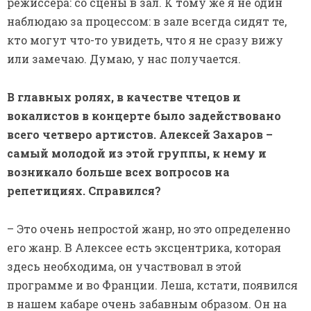
– Это очень непростой жанр, но это определенно
его жанр. В Алексее есть эксцентрика, которая
здесь необходима, он участвовал в этой
программе и во Франции. Леша, кстати, появился
в нашем кабаре очень забавным образом. Он на
театральном капустнике вместе с ребятами
сделал шутливую песенку, пел Вертинского
очень смешно, точно, заразительно. Я увидел и
сразу понял, что надо брать его в программу.
Кроме того, для этого спектакля нужно было
найти очень разноплановых артистов. В
некотором смысле мы вчетвером – это разные
театральные маски: в сущности – Пьеро, Арлекин,
Коломбина и Пьеретта. Через стихи и песни
протянуты четыре сформированные линии.