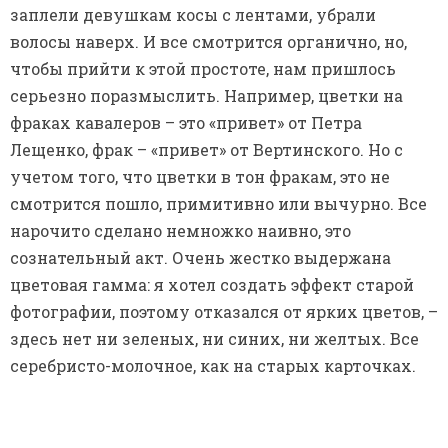
фотографии, поэтому отказался от ярких цветов, –
здесь нет ни зеленых, ни синих, ни желтых. Все
серебристо-молочное, как на старых карточках.
Если кабаре, концерт превратился в
постановку с прослеживаемыми линиями
героев, стала драмой, то у нее появился общий
смысл. О чем ваш спектакль?
– Это призыв радоваться жизни, любви и просто
существованию. В чем ценность человеческой
жизни? Все просто: ценность в том, что мы
любим, дружим, только в суете мы об этом
забываем. А в этих «песенках» есть про это. Они,
может быть, наивны, но эти «наивные»