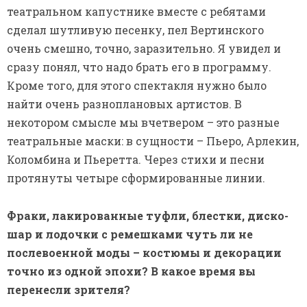
Фраки, лакированные туфли, блестки, диско-
шар и лодочки с ремешками чуть ли не
послевоенной моды – костюмы и декорации
точно из одной эпохи? В какое время вы
перенесли зрителя?
– Это хорошо, что вы не можете понять.
Поскольку песни наши во времени
распределились от 1892 года до почти 1940-х, то
есть в достаточно большом промежутке, в
котором мода кардинально сменилась раз десять.
Поэтому, когда мы стали придумывать костюмы,
мы пришли в ужас: какую брать эпоху? Если
брать только 40-е годы с этими колечками,
буклями и силуэтами, то это значит, отсекать все
остальное. А этого нам не хотелось. Мы нашли