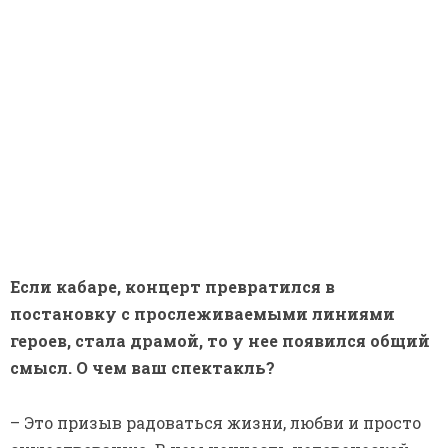
старомодные «песенки» нас возвращают к
исходным понятиям, дают возможность стереть
весь мусор, весь поток бесконечной, ненужной
информации. Вот главное.
Ольга Голыжбина
Фото: Салават Камалетдинов
Источник:
http://sntat.ru/kultura/semochnaya-
gruppa-tatar-inform-delitsya-sekretami-i-
detalyami-sozdaniya/
← ПРЕДЫДУЩАЯ
Премьера ретро-концерта