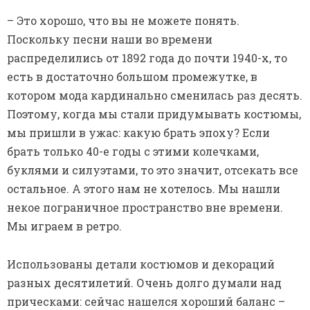
некое пограничное пространство вне времени.
Мы играем в ретро.
Использованы детали костюмов и декораций
разных десятилетий. Очень долго думали над
прическами: сейчас нашелся хороший баланс –
заплели девушкам косы с лентами, убрали
волосы наверх. И все смотрится органично, но,
чтобы прийти к этой простоте, нам пришлось
серьезно поразмыслить. Например, цветки на
фраках кавалеров – это «привет» от Петра
Лещенко, фрак – «привет» от Вертинского. Но с
учетом того, что цветки в тон фракам, это не
смотрится пошло, примитивно или вычурно. Все
нарочито сделано немножко наивно, это
сознательный акт. Очень жестко выдержана
цветовая гамма: я хотел создать эффект старой