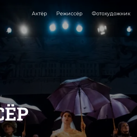
Актёр
Режиссёр
Фотохудожник
СЁР