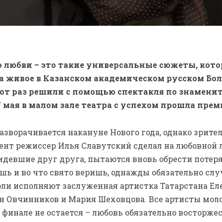
о любви – это такие универсальные сюжеты, кото
а живое в Казанском академическом русском Б
этот раз решили с помощью спектакля по знамени
7 мая в малом зале театра с успехом прошла пре
зворачивается накануне Нового года, однако зрители
ент режиссер Илья Славутский сделал на любовной 
идевшие друг друга, пытаются вновь обрести потеря
ешь и во что свято веришь, однажды обязательно слу
ли исполняют заслуженная артистка Татарстана Еле
ан Овчинников и Мария Шеховцова. Все артисты мол
финале не остается – любовь обязательно восторжес