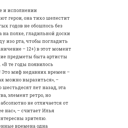
ке и исполнении
ют герои, она тихо шелестит
тых годов не обошлось без
 на полке, гладильной доски
ду изо рта, чтобы погладить
ничение – 12+) в этот момент
гие предметы быта артисты
 «В те годы появилось
! Это миф недавних времен –
так можно выразиться», –
 шестьдесят лет назад, эта
ва, элемент ретро, но
 абсолютно не отличается от
е нас», – считает Илья
интересны зрителю.
енные времена одна