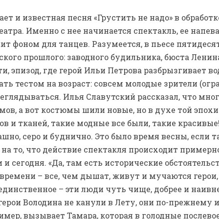
ает и известная песня «Грустить не надо» в обработ
тра. Именно с нее начинается спектакль, ее напева
ит фоном для танцев. Разумеется, в пьесе пятидеся
кого прошлого: заводного будильника, бюста Ленина
и, эпизод, где герой Ильи Петрова разбрызгивает во
ть тестом на возраст: совсем молодые зрители (огра
еглядываться. Илья Славутский рассказал, что мно
ов, а вот костюмы шили новые, но в духе той эпохи.
в и тканей, такие модные все были, такие красивые
рашно, серо и буднично. Это было время весны, если 
на то, что действие спектакля происходит примерно
 и сегодня. «Да, там есть исторические обстоятельст
времени – все, чем дышат, живут и мучаются герои,
единственное – эти люди чуть чище, добрее и наивне
герои Володина не канули в Лету, они по-прежнему 
имер, вызывает Тамара, которая в голодные послево