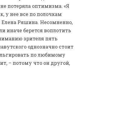
 не потеряла оптимизма. «Я
, у нее все по полочкам
сь Елена Ряшина. Несомненно,
ли иначе берется воплотить
вниманию зрителя пять
лавутского однозначно стоит
альгировать по любимому
ит, – потому что он другой,