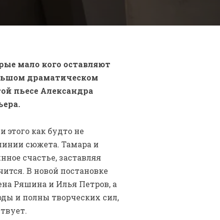
рые мало кого оставляют
ольшом драматическом
той пьесе Александра
мьера.
 этого как будто не
линии сюжета. Тамара и
нное счастье, заставляя
чится. В новой постановке
на Ряшина и Илья Петров, а
оды и полны творческих сил,
твует.