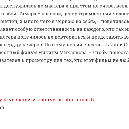
, дослужилась до мастера и при этом не очерствела,
 собой. Тамара – волевой, целеустремленный человек
онятен, и много чего я черпаю из себя», – поделила
вает особую ответственность на каждого, кто так и
ежиссера получилось не повториться и представить 
х сердцу вечеров. Поэтому новый спектакль Ильи С
звестный фильм Никиты Михалкова, – чтобы поност
зателен к просмотру для тех, кто этот фильм не люб
pyat-vecherov-v-kotorye-ne-stoit-grustit/
ан