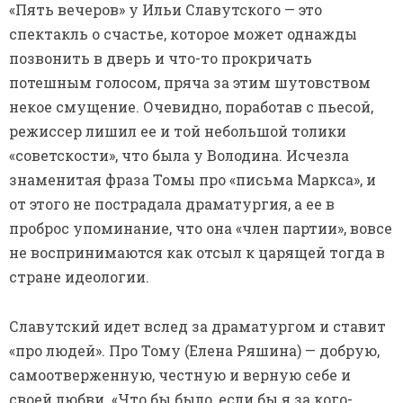
«Пять вечеров» у Ильи Славутского — это
спектакль о счастье, которое может однажды
позвонить в дверь и что-то прокричать
потешным голосом, пряча за этим шутовством
некое смущение. Очевидно, поработав с пьесой,
режиссер лишил ее и той небольшой толики
«советскости», что была у Володина. Исчезла
знаменитая фраза Томы про «письма Маркса», и
от этого не пострадала драматургия, а ее в
проброс упоминание, что она «член партии», вовсе
не воспринимаются как отсыл к царящей тогда в
стране идеологии.
Славутский идет вслед за драматургом и ставит
«про людей». Про Тому (Елена Ряшина) — добрую,
самоотверженную, честную и верную себе и
своей любви. «Что бы было, если бы я за кого-