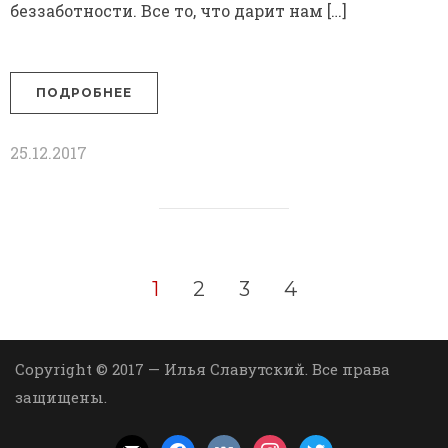
беззаботности. Все то, что дарит нам […]
ПОДРОБНЕЕ
25.12.2017
1
2
3
4
Copyright © 2017 — Илья Славутский. Все права
защищены.
mail
facebook
vkontakte
instagram
twitter